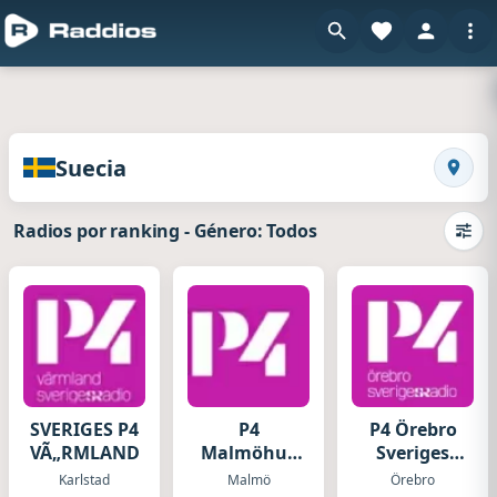
en Raddios
Radios de Suecia
Suecia
Busca
Radios por ranking
-
Género: Todos
Camb
SVERIGES P4
P4
P4 Örebro
VÃ„RMLAND
Malmöhus
Sveriges
Sveriges
Radio
Karlstad
Malmö
Örebro