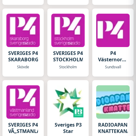
Radio
SVERIGES P4
SVERIGES P4
P4
SKARABORG
STOCKHOLM
Västernorrland
Sveriges
Skövde
Stockholm
Sundsvall
Radio
SVERIGES P4
Sveriges P3
RADIOAPANS
VÃ„STMANLAND
Star
KNATTEKANAL