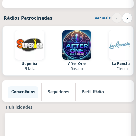
‹
›
Rádios Patrocinadas
Ver mais
Superior
After One
La Ranchada
El Nula
Rosario
Córdoba
Comentários
Seguidores
Perfil Rádio
Publicidades