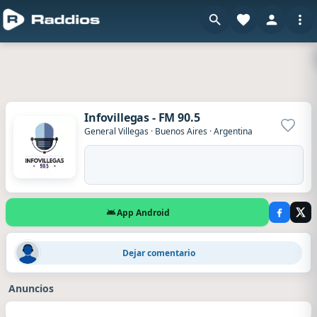
Infovillegas - FM 90.5
Agrega
General Villegas
·
Buenos Aires
·
Argentina
App Android
Gabriela Perdomo
·
Hace 1 día
Dejar comentario
Desde juan jose paso, Pehuajó
Anuncios