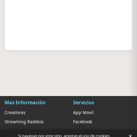
Mas Información
Servicios
Creadores
App Movil
Streaming Raddios
Facebook
×
Ayuda
Ajustes
Si navegas por este sitio, aceptas el uso de cookies.