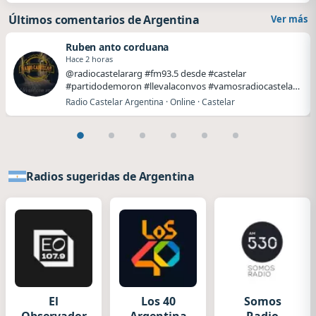
Últimos comentarios de Argentina
Ver más
Ruben anto corduana
Hace 2 horas
@radiocastelararg #fm93.5 desde #castelar
#partidodemoron #llevalaconvos #vamosradiocastelar
#lleval…
Radio Castelar Argentina · Online · Castelar
Radios sugeridas de Argentina
El
Los 40
Somos