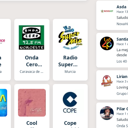
Asda
Hace 13
Saludo
NovaHit
Santi
Hace 1 
La mej
desde 
a
Onda
Radio
Los 40 
e
Cero
Supermix
Noroeste
Murcia
a
Caravaca de la Cruz
Murcia
Liria
Hace 3 
Loving
Grupo P
Pilar
Hace 1
Saludo
Cool
Cope
Onda Sa