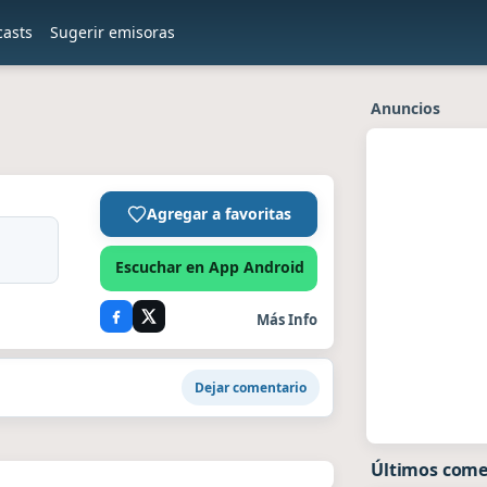
casts
Sugerir emisoras
Anuncios
Agregar a favoritas
Escuchar en App Android
Más Info
Dejar comentario
Últimos come