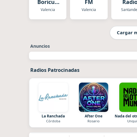
Boricua
FM
Radi
Radio
Valencia
Valencia
Santande
Cargar 
Anuncios
Radios Patrocinadas
La Ranchada
After One
Nada del o
Córdoba
Rosario
Unqui