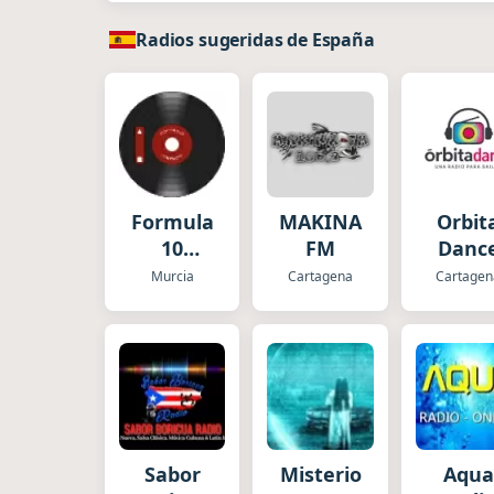
Radios sugeridas de España
Formula
MAKINA
Orbit
10
FM
Danc
Música
Murcia
Cartagena
Cartagen
Sabor
Misterio
Aqua