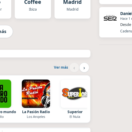
o
Coffee
Madrid
r
Ibiza
Madrid
Danie
Hace 1
Desde 
más
Cadena 
‹
›
Ver más
tro mundo
La Pasión Radio
Superior
Villanos Radio
llo
Los Angeles
El Nula
Villa Carlos Paz