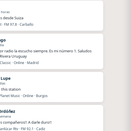
 horas
s desde Suiza
 · FM 97.8 · Carballo
ago
día
or radio la escucho siempre. Es mi número 1. Saludos
Rivera Uruguay
Classic · Online · Madrid
n Lupe
días
 this station
lanet Music · Online · Burgos
 Ordóñez
 semana
s compañeros!! A darle duro!!
nlúcar Rtv · FM 92.1 · Cadiz