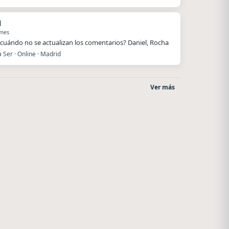
l
 mes
cuándo no se actualizan los comentarios? Daniel, Rocha
Ser · Online · Madrid
Ver más
Radio La Chukara
Style fm chile
Santa Juana
Cauquenes