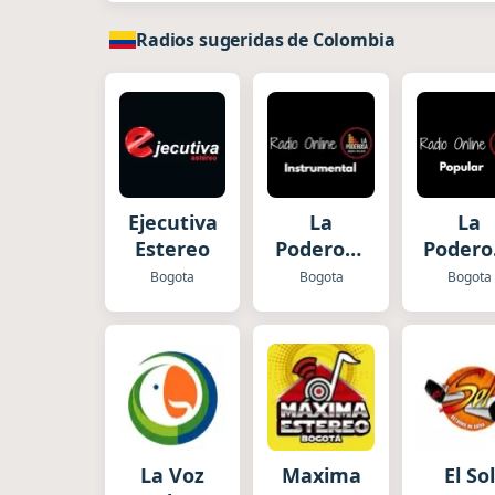
Radios sugeridas de Colombia
Ejecutiva
La
La
Estereo
Poderosa
Podero
Radio
Radi
Bogota
Bogota
Bogota
Instrumental
Popul
La Voz
Maxima
El Sol