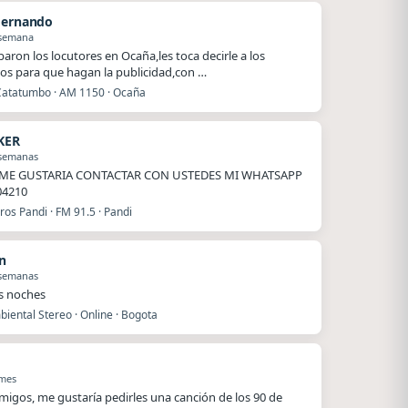
Hernando
 semana
baron los locutores en Ocaña,les toca decirle a los
os para que hagan la publicidad,con …
Catatumbo · AM 1150 · Ocaña
KER
 semanas
ME GUSTARIA CONTACTAR CON USTEDES MI WHATSAPP
04210
os Pandi · FM 91.5 · Pandi
n
 semanas
s noches
iental Stereo · Online · Bogota
 mes
migos, me gustaría pedirles una canción de los 90 de