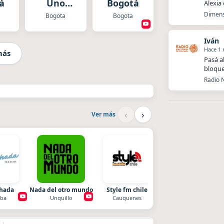
á
Uno
Bogotá
Alexia
Bogota
Dimens
Bogota
Bogota
Iván
Hace 1
más
Pasá a
bloque
Radio N
‹
›
Ver más
chada
Nada del otro mundo
Style fm chile
Radio La Chukara
ba
Unquillo
Cauquenes
Santa Juana