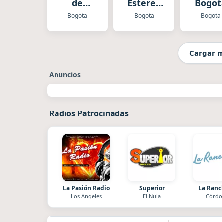
de
Estereo
Bogot
Bogotá
Bogotá
Bogota
Bogota
Bogota
Todelar
Cargar 
Anuncios
Radios Patrocinadas
La Pasión Radio
Superior
La Ran
Los Angeles
El Nula
Córdo