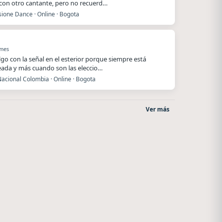
 con otro cantante, pero no recuerd…
ione Dance · Online · Bogota
 mes
lgo con la señal en el esterior porque siempre está
ada y más cuando son las eleccio…
acional Colombia · Online · Bogota
Ver más
After One
Villanos Radio
Rosario
Villa Carlos Paz