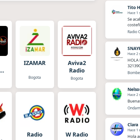
Tito 
Hace 1
Se aca
costeñ
Radio 
SNAY
Hace 2
HOLA 
IZAMAR
Aviva2
32139
sa
Radio
Bomber
o
Bogota
Bogota
ar
Nelso
Hace 2
Buena
Ondamb
Clara
Hace 1
Radio
W Radio
Hola a