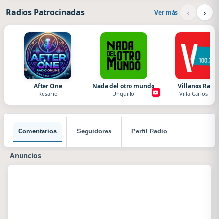
‹
›
Radios Patrocinadas
Ver más
After One
Nada del otro mundo
Villanos Radi
Rosario
Unquillo
Villa Carlos Paz
Comentarios
Seguidores
Perfil Radio
Anuncios