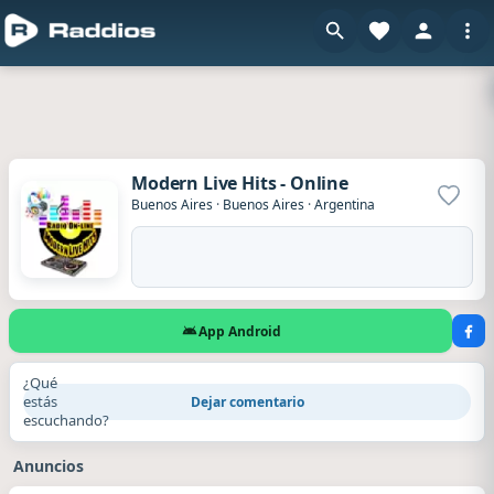
Modern Live Hits - Online
Agrega
Buenos Aires
·
Buenos Aires
·
Argentina
App Android
¿Qué
estás
Dejar comentario
escuchando?
Anuncios