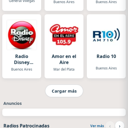
General Villegas
Buenos Aires
Buenos Aires
Radio
Amor en el
Radio 10
Disney
Aire
Argentina
Buenos Aires
Buenos Aires
Mar del Plata
Cargar más
Anuncios
‹
›
Radios Patrocinadas
Ver más