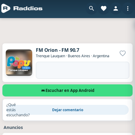
FM Orion - FM 90.7
Agrega
Trenque Lauquen
·
Buenos Aires
·
Argentina
Escuchar en App Android
¿Qué
estás
Dejar comentario
escuchando?
Anuncios