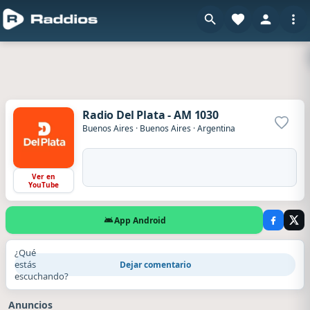
Radio Del Plata - AM 1030
Agrega
Buenos Aires
·
Buenos Aires
·
Argentina
Ver en
YouTube
App Android
¿Qué
estás
Dejar comentario
escuchando?
Anuncios