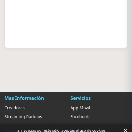
Mas Información
Servicios
Creadores
App Movil
Streaming Raddios
Facebook
×
Ayuda
Ajustes
Si navegas por este sitio, aceptas el uso de cookies.