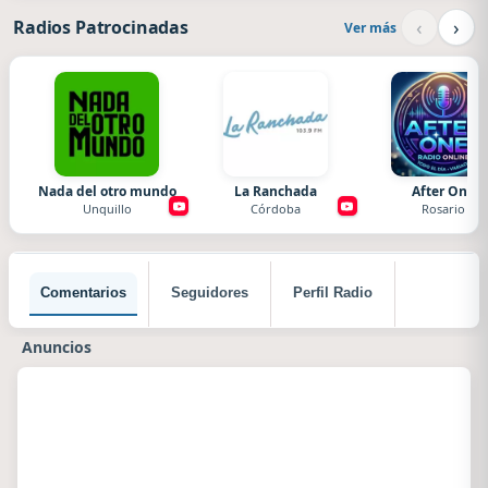
‹
›
Radios Patrocinadas
Ver más
Nada del otro mundo
La Ranchada
After One
Unquillo
Córdoba
Rosario
Comentarios
Seguidores
Perfil Radio
Anuncios