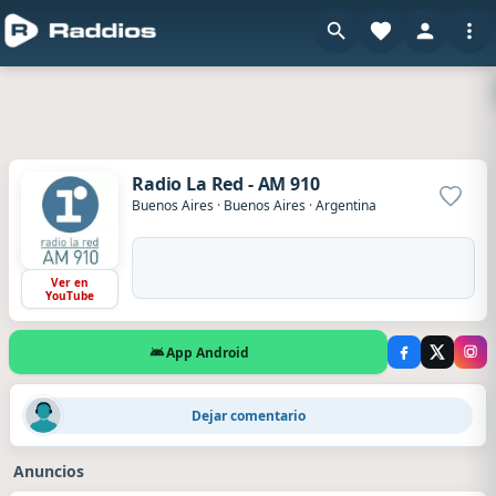
Radio La Red - AM 910
Agrega
Buenos Aires
·
Buenos Aires
·
Argentina
Ver en
YouTube
App Android
Castulo
·
Hace 12 horas
Dejar comentario
Buenos días Radio La Red! Buena Programación...
Anuncios