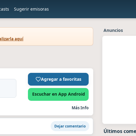
casts
Sugerir emisoras
Anuncios
lizarla aquí
Agregar a favoritas
Escuchar en App Android
Más Info
Dejar comentario
Últimos come