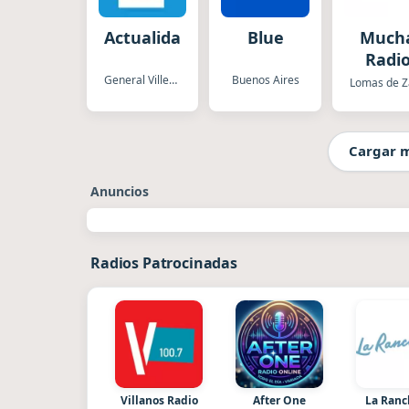
Actualidad
Blue
Much
Radi
General Villegas
Buenos Aires
Cargar 
Anuncios
Radios Patrocinadas
Villanos Radio
After One
La Ran