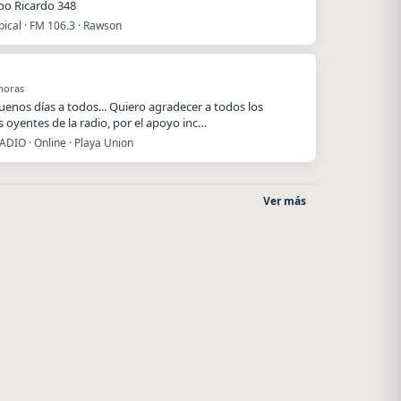
ipo Ricardo 348
ical · FM 106.3 · Rawson
horas
enos días a todos... Quiero agradecer a todos los
 oyentes de la radio, por el apoyo inc…
ADIO · Online · Playa Union
Ver más
Style fm chile
La Pasión Radio