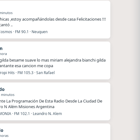
minutos
hicas ,estoy acompañándolas desde casa Felicitaciones !!!
antó ..
Cosmos · FM 90.1 · Neuquen
n
hora
 gilda besame suave lo mas miriam alejandra bianchi gilda
antante esa cancion me copa
ropi Hits · FM 105.3 · San Rafael
do
2 minutos
nte La Programación De Esta Radio Desde La Ciudad De
o N Além Misiones Argentina
ONIA · FM 102.1 · Leandro N. Alem
do
horas