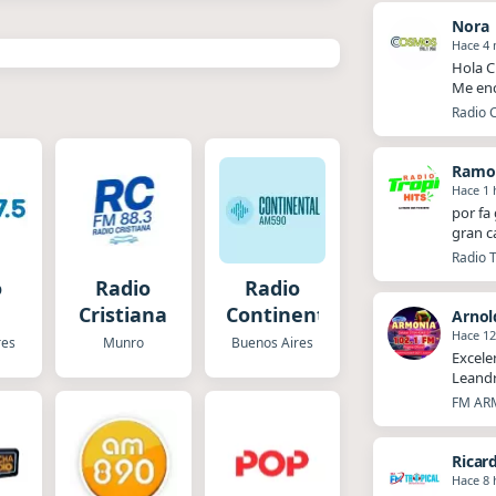
Nora
Hace 4 
Hola C
Me enc
Radio 
Ramo
Hace 1 
por fa
gran c
Radio T
o
Radio
Radio
Cristiana
Continental
Arnol
Hace 1
res
Munro
Buenos Aires
Excele
Leandr
FM ARM
Ricar
Hace 8 