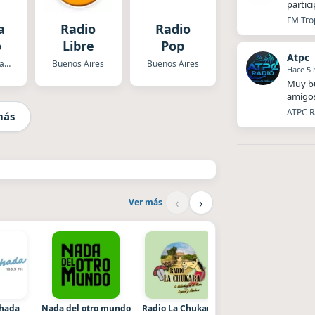
partic
FM Trop
a
Radio
Radio
o
Libre
Pop
Atpc
Lomas de Zamora
Buenos Aires
Buenos Aires
Hace 5 
Muy bu
amigos
ATPC R
más
‹
›
Ver más
chada
Nada del otro mundo
Radio La Chukara
Superior