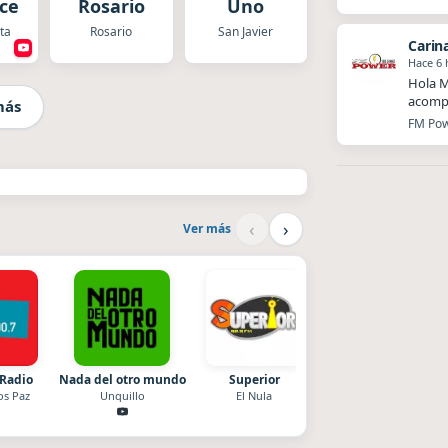
cer
Rosario
Uno
ta
Rosario
San Javier
Carin
Hace 6 
Hola M
acompa
más
FM Powe
‹
›
Ver más
 Radio
Nada del otro mundo
Superior
Radio La Chukara
os Paz
Unquillo
El Nula
Santa Juana