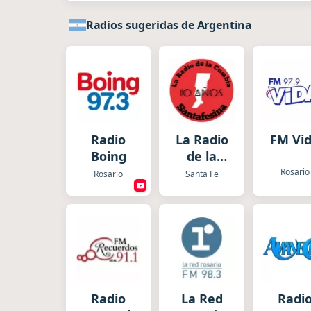
Radios sugeridas de Argentina
Radio
La Radio
FM Vi
Boing
de la
Cumbia
Rosario
Rosario
Santa Fe
Santafesina
Radio
La Red
Radi