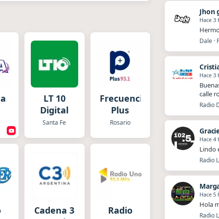
Jhon 
Hace 3 
Hermos
Dale · 
Cristi
Hace 3 
Buenas
calle 
da
LT 10
Frecuencia
Radio D
Digital
Plus
Santa Fe
Rosario
Graci
Hace 4 
Lindo 
Radio L
Marg
Hace 5 
Hola m
o
Cadena 3
Radio
Radio 