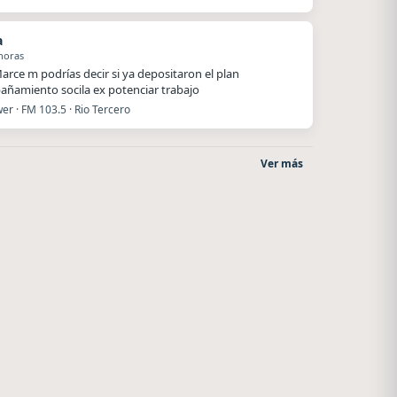
a
horas
arce m podrías decir si ya depositaron el plan
ñamiento socila ex potenciar trabajo
r · FM 103.5 · Rio Tercero
Ver más
La Pasión Radio
Style fm chile
Los Angeles
Cauquenes