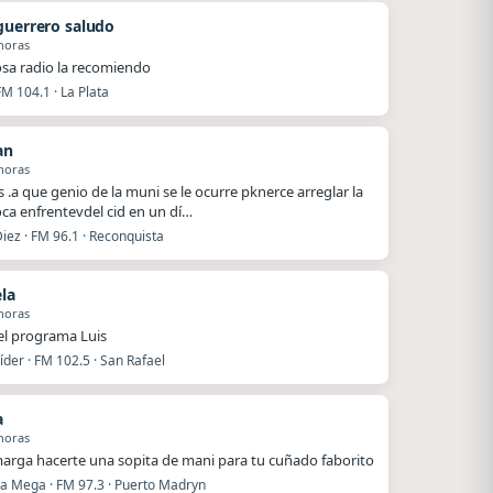
guerrero saludo
horas
a radio la recomiendo
FM 104.1 · La Plata
an
horas
 .a que genio de la muni se le ocurre pknerce arreglar la
roca enfrentevdel cid en un dí…
iez · FM 96.1 · Reconquista
ela
horas
el programa Luis
íder · FM 102.5 · San Rafael
a
horas
arga hacerte una sopita de mani para tu cuñado faborito
La Mega · FM 97.3 · Puerto Madryn