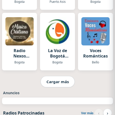
Estereo
Bogota
Puerto Asis
Bogota
Radio
La Voz de
Voces
Nexos
Bogotá
Románticas
Musica
Todelar
Bogota
Bogota
Bello
Cristiana
Cargar más
Anuncios
‹
›
Radios Patrocinadas
Ver más