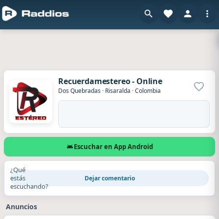
Recuerdamestereo - Online
Agrega
Dos Quebradas
·
Risaralda
·
Colombia
Escuchar en App Android
¿Qué
estás
Dejar comentario
escuchando?
Anuncios