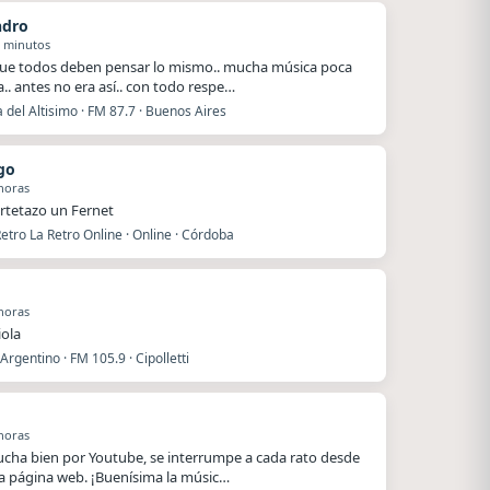
ndro
5 minutos
ue todos deben pensar lo mismo.. mucha música poca
a.. antes no era así.. con todo respe…
del Altisimo · FM 87.7 · Buenos Aires
go
horas
rtetazo un Fernet
etro La Retro Online · Online · Córdoba
horas
iola
Argentino · FM 105.9 · Cipolletti
horas
ucha bien por Youtube, se interrumpe a cada rato desde
a página web. ¡Buenísima la músic…