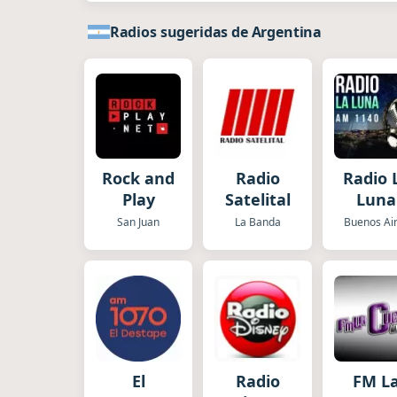
Radios sugeridas de Argentina
Rock and
Radio
Radio 
Play
Satelital
Luna
San Juan
La Banda
Buenos Ai
El
Radio
FM L