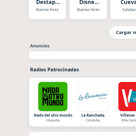
Destape
Disney
Cuev
Radio
Argentina
Buenos Aires
Buenos Aires
Saladas
Cargar 
Anuncios
Radios Patrocinadas
Nada del otro mundo
La Ranchada
Villanos
Unquillo
Córdoba
Villa Carl