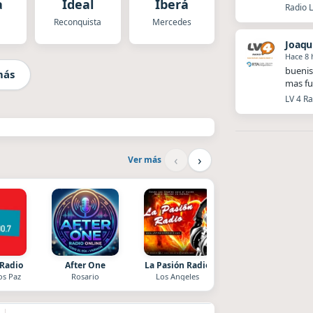
a
Ideal
Iberá
Radio L
Reconquista
Mercedes
Joaqu
Hace 8 
buenis
más
mas fu
LV 4 Ra
‹
›
Ver más
 Radio
After One
La Pasión Radio
Superior
os Paz
Rosario
Los Angeles
El Nula