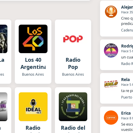
Aleja
Hace 3
Creo q
predic
Cadena 
Rodri
Hace 5 
un cua
La
Los 40
Radio
Radio R
Argentina
Pop
res
Buenos Aires
Buenos Aires
Rela
Hace 5 
ta re p
Puerto 
Erica
Hace 8 
Se esc
a
Radio
Radio del
vuestr