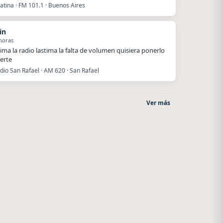
atina · FM 101.1 · Buenos Aires
in
horas
ima la radio lastima la falta de volumen quisiera ponerlo
erte
dio San Rafael · AM 620 · San Rafael
Ver más
Style fm chile
Radio La Chukara
Cauquenes
Santa Juana