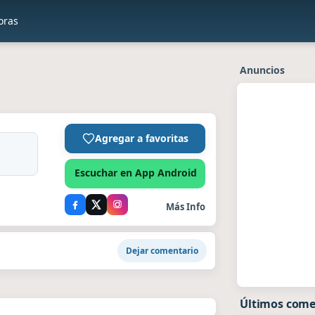
oras
Anuncios
Agregar a favoritas
Escuchar en App Android
Más Info
Dejar comentario
Últimos come