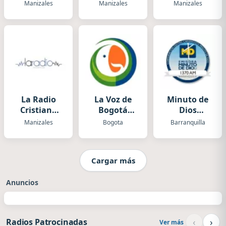
Manizalez
Manizales
Manizales
Manizales
La Radio
La Voz de
Minuto de
Cristiana
Bogotá
Dios
Manizales
Todelar
Barranquilla
Manizales
Bogota
Barranquilla
Cargar más
Anuncios
‹
›
Radios Patrocinadas
Ver más