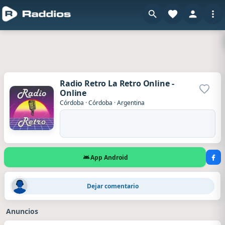
Radio Retro La Retro Online -
Online
Agrega
Córdoba
·
Córdoba
·
Argentina
App Android
Rodrigo
·
Hace 18 horas
Dejar comentario
un cuartetazo un Fernet
Anuncios