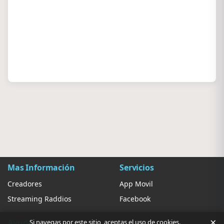
Mas Información
Servicios
Creadores
App Movil
Streaming Raddios
Facebook
×
Ayuda
Ajustes
Si navegas por este sitio, aceptas el uso de cookies.