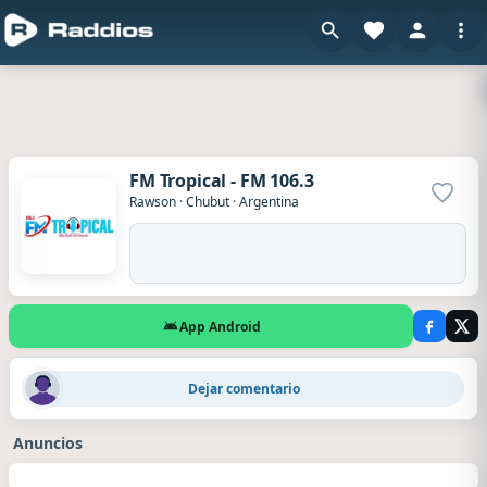
FM Tropical - FM 106.3
Agrega
Rawson
·
Chubut
·
Argentina
App Android
Ricardo
·
Hace 2 días
Dejar comentario
participo Ricardo 348
Anuncios