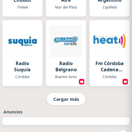
Chubut
Aire
Argentino
Trelew
Mar del Plata
Cipolletti
Radio
Radio
Fm Córdoba
Suquía
Belgrano
Cadena
Heat
Córdoba
Buenos Aires
Córdoba
Cargar más
Anuncios