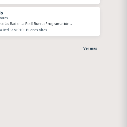
lo
horas
 días Radio La Red! Buena Programación...
La Red · AM 910 · Buenos Aires
Ver más
La Pasión Radio
Style fm chile
Los Angeles
Cauquenes