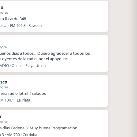
do
horas
ipo Ricardo 348
ical · FM 106.3 · Rawson
hora
enos días a todos... Quiero agradecer a todos los
 oyentes de la radio, por el apoyo inc…
ADIO · Online · Playa Union
isco
horas
ena radio lptm!!! saludos
FM 104.1 · La Plata
r
horas
 días Cadena 3! Muy buena Programación...
 3 · AM 700 · Córdoba