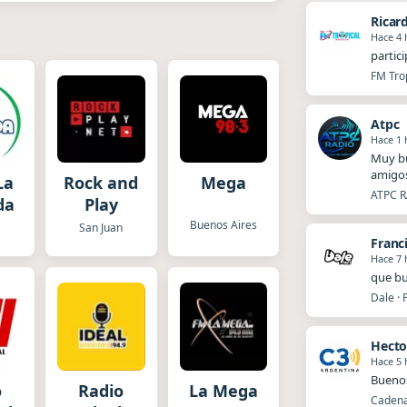
Ricar
Hace 4 
partic
FM Trop
Atpc
Hace 1 
Muy bu
amigos
La
Rock and
Mega
ATPC R
da
Play
Buenos Aires
San Juan
Franc
Hace 7 
que bu
Dale · 
Hecto
Hace 5 
Buenos
o
Radio
La Mega
Cadena