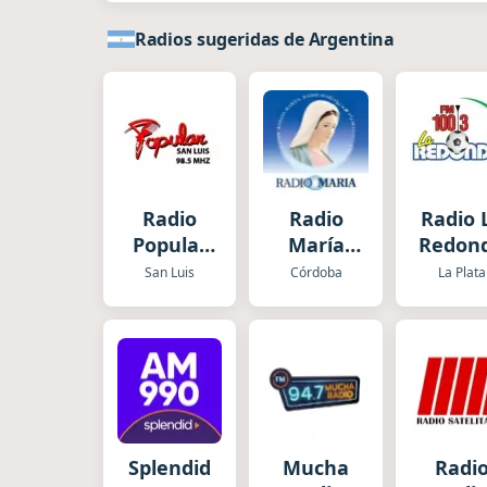
Radios sugeridas de Argentina
Radio
Radio
Radio 
Popular
María
Redon
San Luis
Argentina
San Luis
Córdoba
La Plata
Splendid
Mucha
Radi