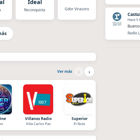
al
Ideal
Gdor Virasoro
a
Reconquista
Castu
Hace 5 
Buenos
más
Radio 
‹
›
Ver más
One
Villanos Radio
Superior
Radio La Chukara
io
Villa Carlos Paz
El Nula
Santa Juana