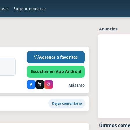
casts
Sugerir emisoras
Anuncios
Agregar a favoritas
Escuchar en App Android
Más Info
Dejar comentario
Últimos come