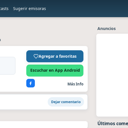
casts
Sugerir emisoras
Anuncios
a
Agregar a favoritas
Escuchar en App Android
Más Info
Dejar comentario
Últimos come