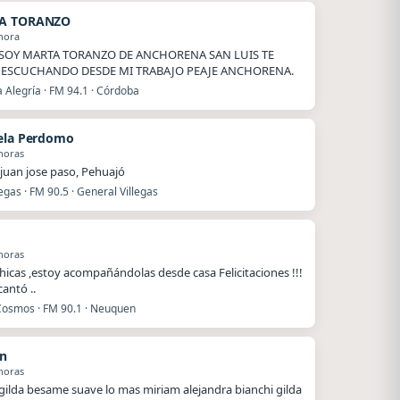
A TORANZO
hora
SOY MARTA TORANZO DE ANCHORENA SAN LUIS TE
 ESCUCHANDO DESDE MI TRABAJO PEAJE ANCHORENA.
 Alegría · FM 94.1 · Córdoba
ela Perdomo
horas
juan jose paso, Pehuajó
legas · FM 90.5 · General Villegas
horas
hicas ,estoy acompañándolas desde casa Felicitaciones !!!
antó ..
Cosmos · FM 90.1 · Neuquen
n
horas
 gilda besame suave lo mas miriam alejandra bianchi gilda