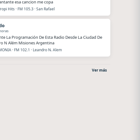
antante esa cancion me copa
ropi Hits · FM 105.3 · San Rafael
do
horas
nte La Programación De Esta Radio Desde La Ciudad De
o N Além Misiones Argentina
ONIA · FM 102.1 · Leandro N. Alem
Ver más
La Pasión Radio
Style fm chile
Los Angeles
Cauquenes