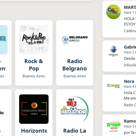
MART
Hace 1 
HOLA 
ESTOY
Cadena
Gabri
Hace 2 
Desde 
o
Rock &
Radio
Infovil
ental
Pop
Belgrano
res
Buenos Aires
Buenos Aires
Nora
Hace 4 
Hola C
Me enc
Radio 
Ramo
Hace 5 
o
Horizonte
Radio La
por fa