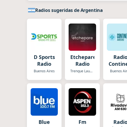
Radios sugeridas de Argentina
D Sports
Etchepare
Radi
Radio
Radio
Contin
Buenos Aires
Trenque Lauquen
Buenos Ai
Blue
Fm
Radi