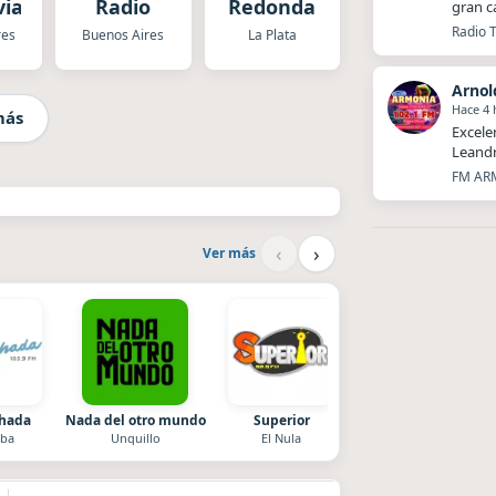
via
Radio
Redonda
gran c
Radio T
res
Buenos Aires
La Plata
Arnol
Hace 4 
más
Excele
Leandr
FM ARM
‹
›
Ver más
chada
Nada del otro mundo
Superior
Radio La Chukara
ba
Unquillo
El Nula
Santa Juana