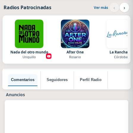
‹
›
Radios Patrocinadas
Ver más
Nada del otro mundo
After One
La Ranchada
Unquillo
Rosario
Córdoba
Comentarios
Seguidores
Perfil Radio
Anuncios