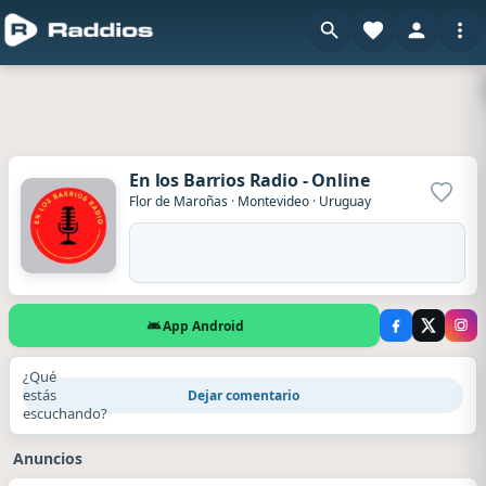
En los Barrios Radio - Online
Agrega
Flor de Maroñas
·
Montevideo
·
Uruguay
App Android
¿Qué
estás
Dejar comentario
escuchando?
Anuncios