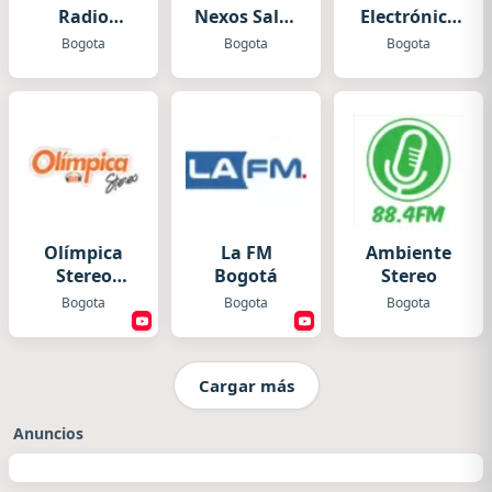
Radio
Nexos Salsa
Electrónica
Popular
y Merengue
2025
Bogota
Bogota
Bogota
Olímpica
La FM
Ambiente
Stereo
Bogotá
Stereo
Bogotá
Bogota
Bogota
Bogota
Cargar más
Anuncios