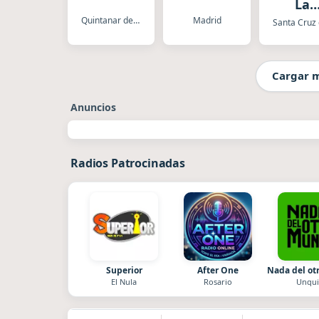
La
Salse
Quintanar del Rey
Madrid
Cargar 
Anuncios
Radios Patrocinadas
Superior
After One
Nada del o
El Nula
Rosario
Unqui