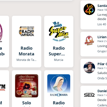
Santi
Hace 10
La mej
desde 
Los 40 
Liria
Hace 2 
Loving
a
Radio
Radio
Grupo P
ber
Morata
Supermix
Murcia
Morata de Tajuña
Murcia
Pilar
Hace 1
Saludo
Onda Sa
Danie
Hace 1
Desde 
M
Solo
Radio
Cadena 