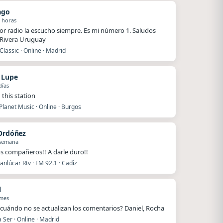
ago
 horas
or radio la escucho siempre. Es mi número 1. Saludos
Rivera Uruguay
Classic · Online · Madrid
n Lupe
días
 this station
lanet Music · Online · Burgos
 Ordóñez
 semana
s compañeros!! A darle duro!!
nlúcar Rtv · FM 92.1 · Cadiz
l
 mes
cuándo no se actualizan los comentarios? Daniel, Rocha
Ser · Online · Madrid