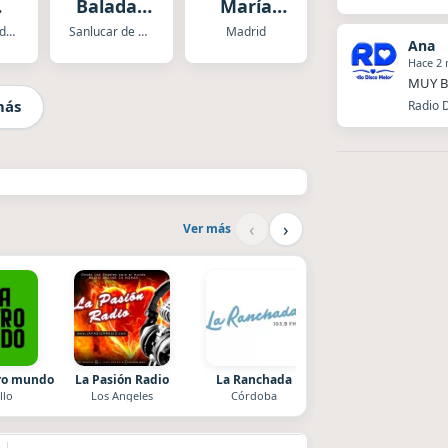
Baladas
María
ra
Insuperables
España
Santa Cruz de Tenerife
Sanlucar de Barrameda
Madrid
Ana
en BahÍa
Hace 2
Sur
MUY B
Radio
más
Radio D
‹
›
Ver más
tro mundo
La Pasión Radio
La Ranchada
Style fm chile
llo
Los Angeles
Córdoba
Cauquenes