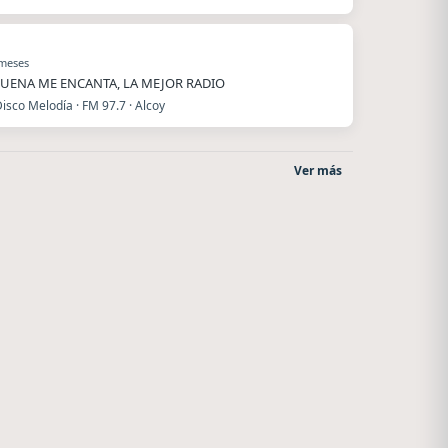
 meses
UENA ME ENCANTA, LA MEJOR RADIO
isco Melodía · FM 97.7 · Alcoy
Ver más
Radio La Chukara
Villanos Radio
Santa Juana
Villa Carlos Paz