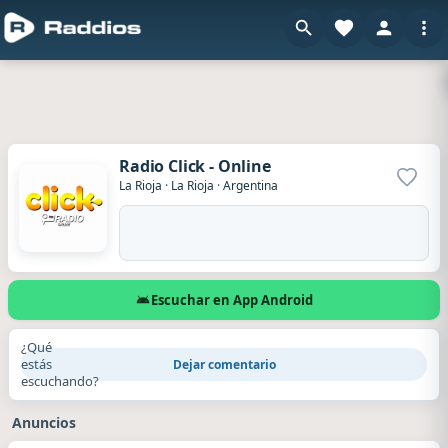
Radio Click - Online
Agrega
La Rioja
·
La Rioja
·
Argentina
Escuchar en App Android
¿Qué
estás
Dejar comentario
escuchando?
Anuncios