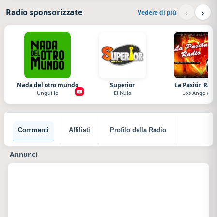
‹
›
Radio sponsorizzate
Vedere di piú
Nada del otro mundo
Superior
La Pasión Radi
Unquillo
El Nula
Los Angeles
Commenti
Affiliati
Profilo della Radio
Annunci