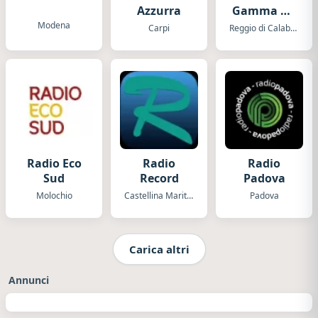
Azzurra
Gamma No
Stop
Modena
Carpi
Reggio di Calabria
Radio Eco
Radio
Radio
Sud
Record
Padova
Molochio
Castellina Marittima
Padova
Carica altri
Annunci