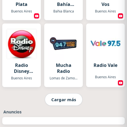
Plata
Bahía
Vos
Blanca
Buenos Aires
Bahia Blanca
Buenos Aires
Radio
Mucha
Radio Vale
Disney
Radio
Argentina
Buenos Aires
Buenos Aires
Lomas de Zamora
Cargar más
Anuncios