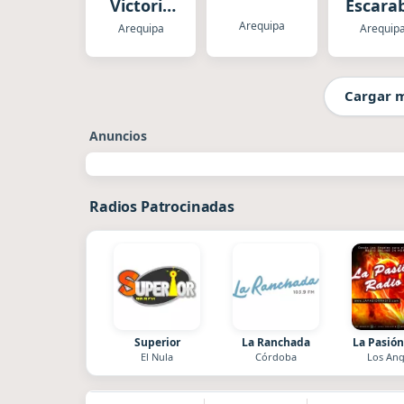
Victoria
Escara
de
Arequipa
Arequipa
Arequip
Arequipa
Cargar 
Anuncios
Radios Patrocinadas
Superior
La Ranchada
La Pasión
El Nula
Córdoba
Los Ang