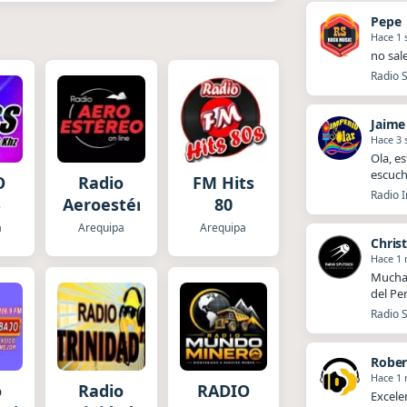
Pepe
Hace 1
no sal
Radio S
Jaime
Hace 3
Ola, es
escuch
O
Radio
FM Hits
Radio I
S
Aeroestéreo
80
a
Arequipa
Arequipa
Chris
Hace 1
Muchas
del Pe
Radio S
Rober
Hace 1
o
Radio
RADIO
Excele