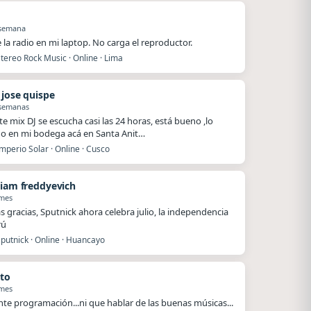
 semana
e la radio en mi laptop. No carga el reproductor.
tereo Rock Music · Online · Lima
 jose quispe
 semanas
te mix DJ se escucha casi las 24 horas, está bueno ,lo
o en mi bodega acá en Santa Anit…
mperio Solar · Online · Cusco
tiam freddyevich
 mes
 gracias, Sputnick ahora celebra julio, la independencia
rú
putnick · Online · Huancayo
to
 mes
nte programación...ni que hablar de las buenas músicas...