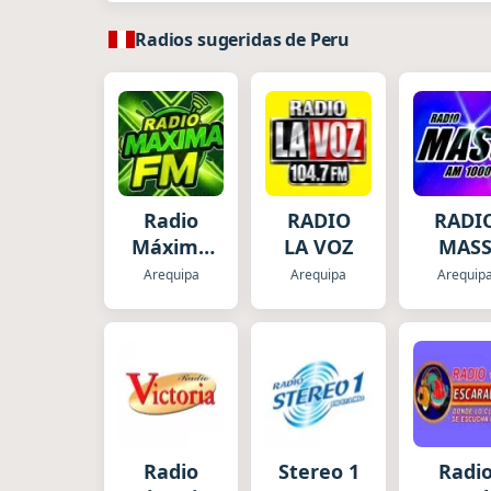
Radios sugeridas de Peru
Radio
RADIO
RADI
Máxima
LA VOZ
MAS
FM
Arequipa
Arequipa
Arequip
Radio
Stereo 1
Radi