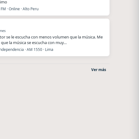
ximo
FM · Online · Alto Peru
 mes
utor se le escucha con menos volumen que la música. Me
 que la música se escucha con muy…
Independencia · AM 1550 · Lima
Ver más
Radio La Chukara
Villanos Radio
Santa Juana
Villa Carlos Paz