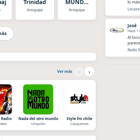
bajo
Trinidad
MUNDO
lo má
MINERO
Locaza 
a
Arequipa
Arequipa
José
Hace 1
más
Al loc
parece
Radio 
‹
›
Ver más
 Radio
Nada del otro mundo
Style fm chile
After One
eles
Unquillo
Cauquenes
Rosario