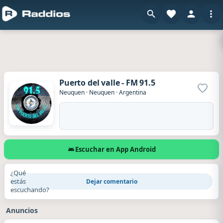
Puerto del valle - FM 91.5
Agrega
Neuquen
·
Neuquen
·
Argentina
Escuchar en App Android
¿Qué
estás
Dejar comentario
escuchando?
Anuncios