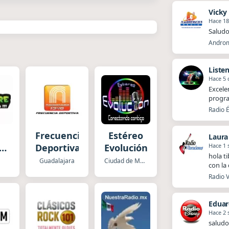
Vicky
Hace 18
Saludo
Androm
Liste
Hace 5 
Excele
progra
Radio É
Frecuencia
Estéreo
Laura
Hace 1
re
Deportiva
Evolución
hola t
ba
Guadalajara
Ciudad de Mexico
con la
Radio V
Eduar
Hace 2
saludo