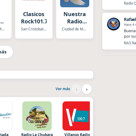
Radio 
Clasicos
Nuestra
Rafae
a
Rock101.7
Radio
Hace 4
t
Cristiana
Ciudad de Mexico
San Cristobal las Casas
Ciudad de Mexico
Buenas
X
por su
RAO Ra
más
‹
›
Ver más
chada
Radio La Chukara
Villanos Radio
After One