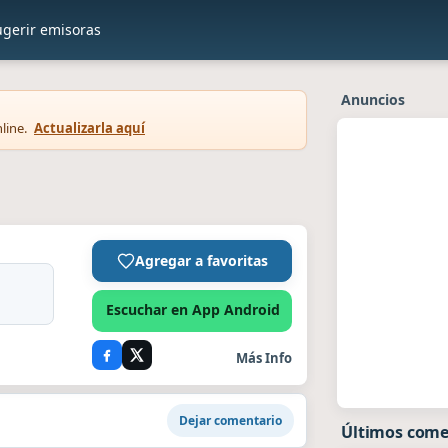
ugerir emisoras
Anuncios
line.
Actualizarla aquí
Agregar a favoritas
Escuchar en App Android
Más Info
Dejar comentario
Últimos come