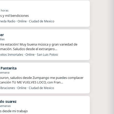
 horas
s y mil bendiciones
eda Radio · Online · Ciudad de Mexico
ner
días
nte estación! Muy buena música y gran variedad de
mación. Saludos desde el extranjero…
xitos Inmortales · Online · San Luis Potosi
 Panterita
 semana
iburon, saludos desde Zumpango me puedes complacer
 canción TU ME VUELVES LOCO, con Fran…
ibraciones · Online · Ciudad de Mexico
do suarez
 semanas
s desde mi trabajo