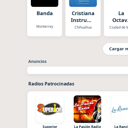
Banda
Cristiana
La
Instrumental
Octav
Biblica
Spor
Monterrey
Chihuahua
CDM
Cargar 
Anuncios
Radios Patrocinadas
Superior
La Pasión Radio
La Ran