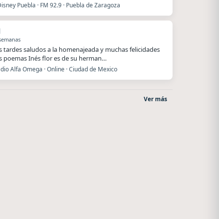
Disney Puebla · FM 92.9 · Puebla de Zaragoza
l
 semanas
 tardes saludos a la homenajeada y muchas felicidades
s poemas Inés flor es de su herman…
dio Alfa Omega · Online · Ciudad de Mexico
Ver más
Style fm chile
Nada del otro mundo