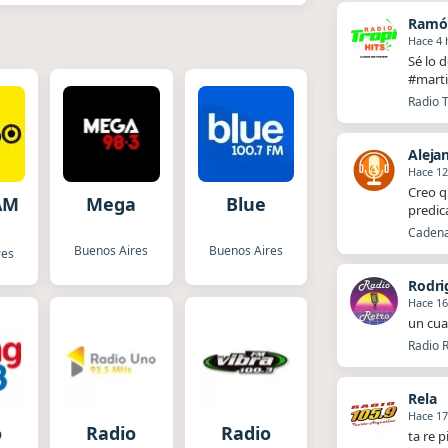
Ramó
Hace 4 
Sé lo 
#marti
Radio T
Aleja
Hace 12
Creo q
AM
Mega
Blue
predic
Cadena 
Buenos Aires
Buenos Aires
res
Rodri
Hace 16
un cua
Radio R
Rela
Hace 17
o
Radio
Radio
ta re p