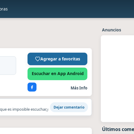
oras
Anuncios
Agregar a favoritas
Escuchar en App Android
Más Info
Dejar comentario
 que es imposible escuchar,y no es mi conexion.rnLo escuchamos todos los di
Últimos come