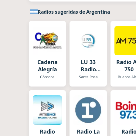
Radios sugeridas de Argentina
Cadena
LU 33
Radio 
Alegría
Radio
750
Pampeana
Córdoba
Santa Rosa
Buenos Ai
Radio
Radio La
Radi