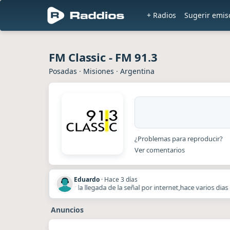
+ Radios
Sugerir emis
FM Classic - FM 91.3
Posadas
·
Misiones
·
Argentina
¿Problemas para reproducir?
Ver comentarios
Eduardo
·
Hace 3 días
n algo para solucionar la llegada de la señal por internet,hace varios dias
Anuncios