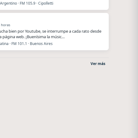
Argentino · FM 105.9 · Cipolletti
 horas
ucha bien por Youtube, se interrumpe a cada rato desde
a página web. ¡Buenísima la músic…
atina · FM 101.1 · Buenos Aires
Ver más
Style fm chile
Superior
Cauquenes
El Nula