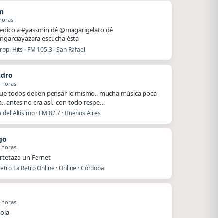
n
horas
dedico a #yassmin dé @magarigelato dé
ngarciayazara escucha ésta
ropi Hits · FM 105.3 · San Rafael
ndro
 horas
ue todos deben pensar lo mismo.. mucha música poca
a.. antes no era así.. con todo respe…
del Altisimo · FM 87.7 · Buenos Aires
go
 horas
rtetazo un Fernet
etro La Retro Online · Online · Córdoba
 horas
iola