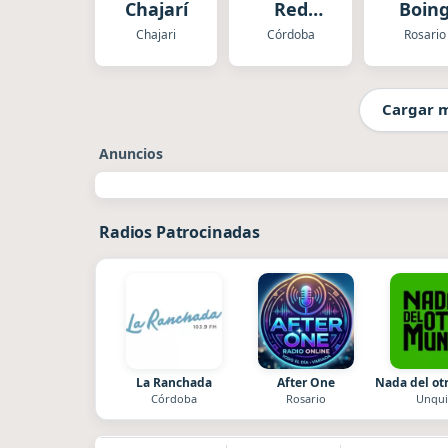
Chajarí
Red
Boin
Córdoba
Chajari
Córdoba
Rosario
Cargar 
Anuncios
Radios Patrocinadas
La Ranchada
After One
Nada del o
Córdoba
Rosario
Unqui