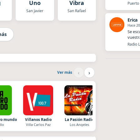
g
Uno
Vibra
Puerto 
San Javier
San Rafael
Erica
Hace 20
Se esc
más
vuestr
Radio L
‹
›
Ver más
tro mundo
Villanos Radio
La Pasión Radio
Radio La Chukara
llo
Villa Carlos Paz
Los Angeles
Santa Juana