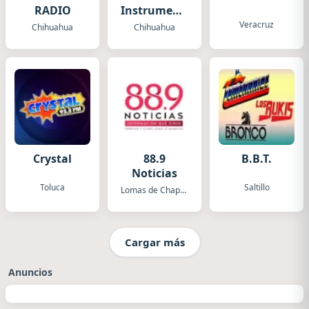
RADIO
Instrumental
Biblica
Veracruz
Chihuahua
Chihuahua
Crystal
88.9
B.B.T.
Noticias
Toluca
Saltillo
Lomas de Chapultepec
Cargar más
Anuncios