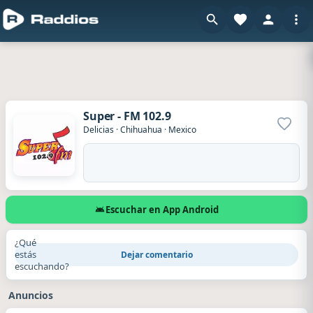
Super - FM 102.9
Agrega
Delicias
·
Chihuahua
·
Mexico
Escuchar en App Android
¿Qué
estás
Dejar comentario
escuchando?
Anuncios