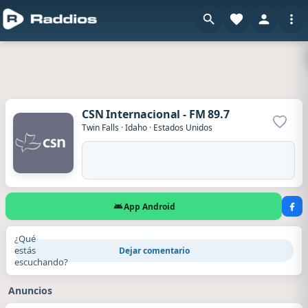
CSN Internacional - FM 89.7
Agrega
Twin Falls
·
Idaho
·
Estados Unidos
App Android
¿Qué
estás
Dejar comentario
escuchando?
Anuncios