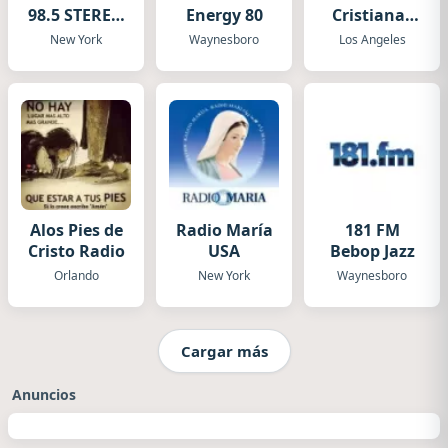
98.5 STEREO
Energy 80
Cristianas
Live
HD
New York
Waynesboro
Los Angeles
Alos Pies de
Radio María
181 FM
Cristo Radio
USA
Bebop Jazz
Orlando
New York
Waynesboro
Cargar más
Anuncios