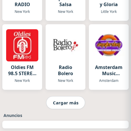
RADIO
Salsa
y Gloria
New York
New York
Little York
Oldies FM
Radio
Amsterdam
98.5 STEREO
Bolero
Music
Live
Electronic
New York
New York
Amsterdam
Cargar más
Anuncios