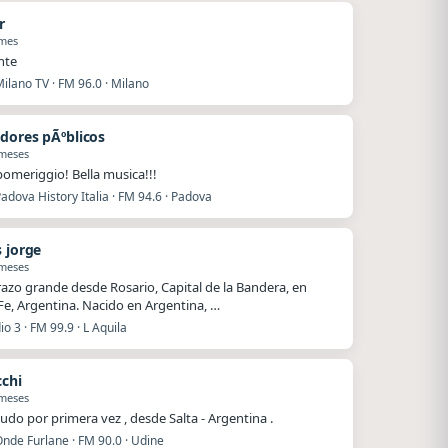
r
 mes
nte
ilano TV · FM 96.0 · Milano
dores pÃºblicos
 meses
omeriggio! Bella musica!!!
adova History Italia · FM 94.6 · Padova
s jorge
 meses
azo grande desde Rosario, Capital de la Bandera, en
Fe, Argentina. Nacido en Argentina, …
io 3 · FM 99.9 · L Aquila
cchi
 meses
ludo por primera vez , desde Salta - Argentina .
nde Furlane · FM 90.0 · Udine