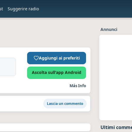
st
Suggerire radio
Annunci
Aggiungi ai preferiti
Ascolta sull'app Android
Más Info
Lascia un commento
Ultimi commen