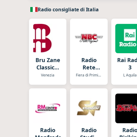
Radio consigliate di Italia
Bru Zane
Radio
Rai Ra
Classical
Rete
3
Radio
Regione
Venezia
Fiera di Primiero
L Aquila
Radio
Radio
Radi