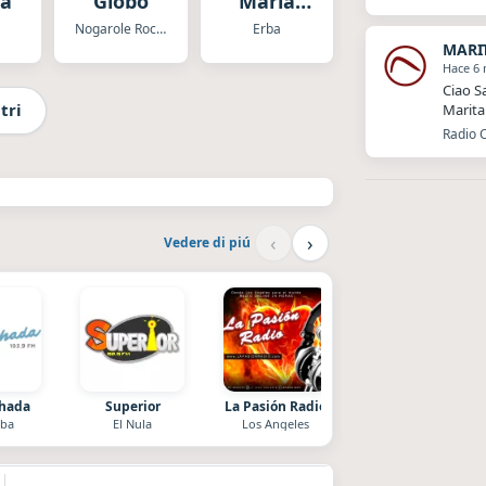
na
Globo
María
Italia
Nogarole Rocca
Erba
MARI
Hace 6
Ciao S
tri
Marita
Radio 
‹
›
Vedere di piú
chada
Superior
La Pasión Radio
Radio La Chukara
ba
El Nula
Los Angeles
Santa Juana