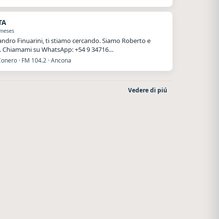
TA
 meses
andro Finuarini, ti stiamo cercando. Siamo Roberto e
. Chiamami su WhatsApp: +54 9 34716…
Conero · FM 104.2 · Ancona
Vedere di piú
Nada del otro mundo
Style fm chile
Unquillo
Cauquenes