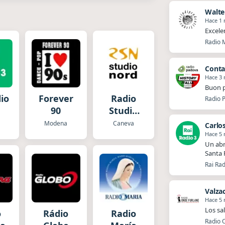
Walte
Hace 1
Excele
Radio M
Conta
Hace 3
Buon p
dio
Forever
Radio
Radio P
90
Studio
Nord Hit
Modena
Caneva
Carlo
Station
Hace 5
Un abr
Santa 
Rai Rad
Valza
Hace 5
Los sa
o
Rádio
Radio
Radio O