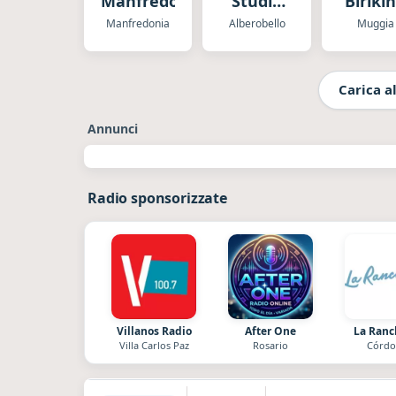
Manfredonia
Studio
Biriki
Piu
Manfredonia
Alberobello
Muggia
Carica al
Annunci
Radio sponsorizzate
Villanos Radio
After One
La Ran
Villa Carlos Paz
Rosario
Córdo