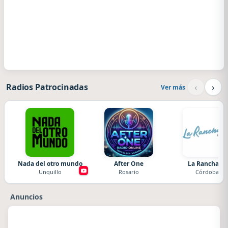
‹
›
Radios Patrocinadas
Ver más
Nada del otro mundo
After One
La Ranchada
Unquillo
Rosario
Córdoba
Anuncios