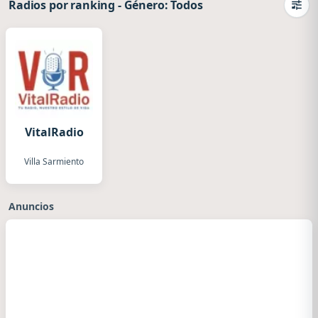
Radios por ranking
-
Género: Todos
Camb
VitalRadio
Villa Sarmiento
Anuncios