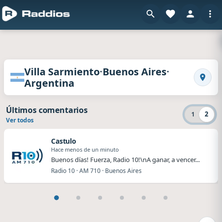
Radios de Villa Sarmiento · Buenos Aires · Arg
·
·
Villa Sarmiento
Buenos Aires
Argentina
Busca
Últimos comentarios
2
1
Ver todos
Castulo
Hace menos de un minuto
Buenos días! Fuerza, Radio 10!\nA ganar, a vencer...
Radio 10 · AM 710 · Buenos Aires