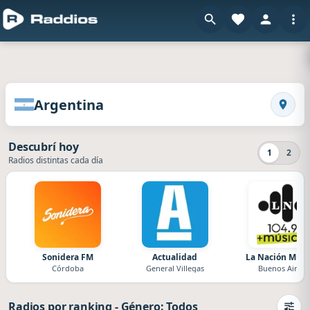
en Raddios
Radios de Argentina
Argentina
Busca
Descubrí hoy
1
2
Radios distintas cada día
Sonidera FM
Actualidad
La Nación Músi
Córdoba
General Villegas
Buenos Aires
Radios por ranking
-
Género: Todos