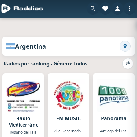
en Raddios
Radios de Argentina
Argentina
Busca
Radios por ranking
-
Género: Todos
Camb
Radio
FM MUSIC
Panorama
Mediterránea
Villa Gobernador Galvez
Santiago del Estero
Rosario del Tala