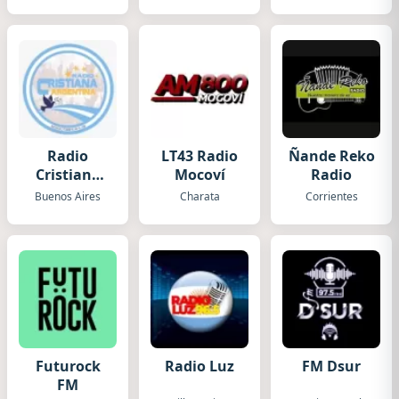
Radio
LT43 Radio
Ñande Reko
Cristiana
Mocoví
Radio
Argentina
Buenos Aires
Charata
Corrientes
Futurock
Radio Luz
FM Dsur
FM