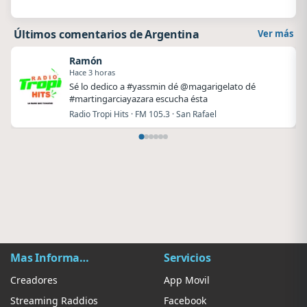
Últimos comentarios de Argentina
Ver más
Ramón
Hace 3 horas
Sé lo dedico a #yassmin dé @magarigelato dé
#martingarciayazara escucha ésta
Radio Tropi Hits · FM 105.3 · San Rafael
Mas Información
Servicios
Creadores
App Movil
Streaming Raddios
Facebook