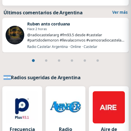
Últimos comentarios de Argentina
Ver más
Ruben anto corduana
Hace 2 horas
@radiocastelararg #fm93.5 desde #castelar
#partidodemoron #llevalaconvos #vamosradiocastelar
#lleval…
Radio Castelar Argentina · Online · Castelar
Radios sugeridas de Argentina
Frecuencia
Radio
Aire de