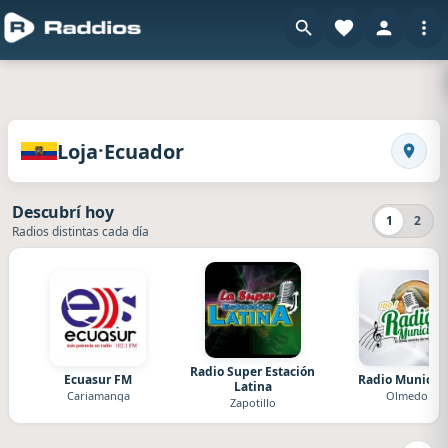
en Raddios
Radios de Loja · Ecuador
·
Loja
Ecuador
Busca
Descubrí hoy
1
2
Radios distintas cada día
Radio Super Estación
Ecuasur FM
Radio Municip
Latina
Cariamanga
Olmedo
Zapotillo