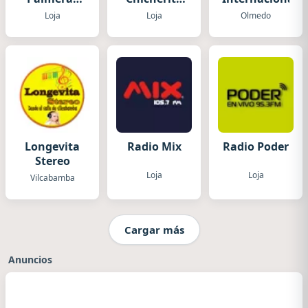
FM
del Amor
Loja
Loja
Olmedo
Longevita
Radio Mix
Radio Poder
Stereo
Loja
Loja
Vilcabamba
Cargar más
Anuncios