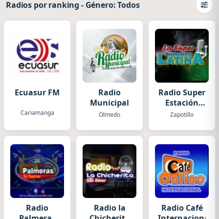
Radios por ranking
-
Género: Todos
Camb
Ecuasur FM
Radio
Radio Super
Municipal
Estación
Latina
Cariamanga
Olmedo
Zapotillo
Radio
Radio la
Radio Café
Palmeras
Chicherita
Internacional