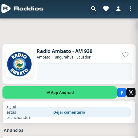
Radio Ambato - AM 930
Agrega
Ambato
·
Tungurahua
·
Ecuador
App Android
¿Qué
estás
Dejar comentario
escuchando?
Anuncios