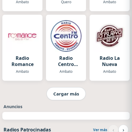
Ambato
Quero
Ambato
Radio
Radio
Radio La
Romance
Centro
Nueva
Ambato FM
Ambato
Ambato
Ambato
Cargar más
Anuncios
‹
›
Radios Patrocinadas
Ver más