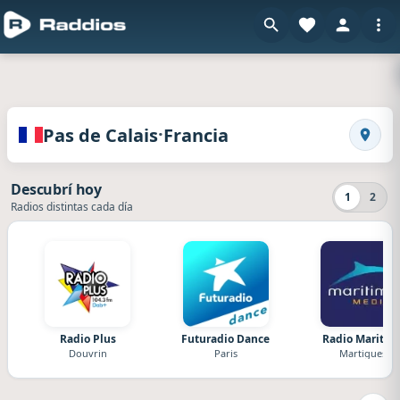
en Raddios
Radios de Pas de Calais · Francia
·
Pas de Calais
Francia
Busca
Descubrí hoy
1
2
Radios distintas cada día
Radio Plus
Futuradio Dance
Radio Maritim
Douvrin
Paris
Martigues