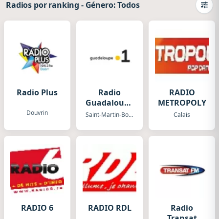
Radios por ranking
-
Género: Todos
Camb
Radio Plus
Radio
RADIO
Guadaloupe
METROPOLYS
1ere
Douvrin
Saint-Martin-Boulogne
Calais
RADIO 6
RADIO RDL
Radio
Transat