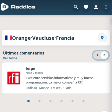
en Raddi
Radios de Orange · Vaucluse · Francia
·
·
Orange
Vaucluse
Francia
Busca
Últimos comentarios
2
1
Ver todos
Jorge
Hace 2 meses
Excelente servicios informativos y muy buena
programación. La mejor compañía RFI
Radio RFI Monde · FM 89.0 · Paris