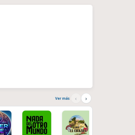
‹
›
Ver más