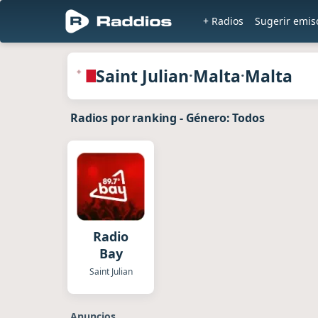
+ Radios
Sugerir emis
Radios de Saint Julian · Malta · Malta
Saint Julian
Malta
Malta
·
·
Radios por ranking
-
Género: Todos
Radio
Bay
Saint Julian
Anuncios