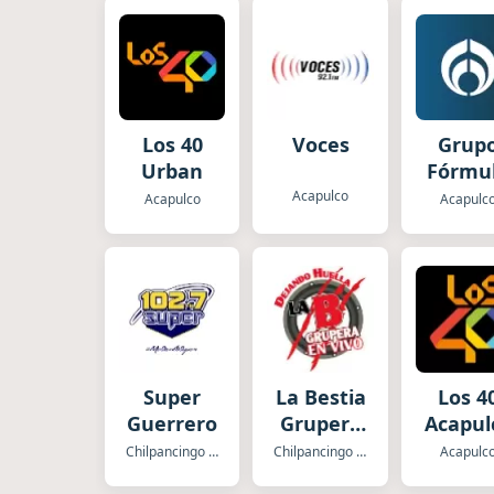
Los 40
Voces
Grup
Urban
Fórmu
Acapulco
Acapulco
Acapulc
Super
La Bestia
Los 4
Guerrero
Grupera
Acapul
Guerrero
Chilpancingo de los Bravos
Chilpancingo de los Bravos
Acapulc