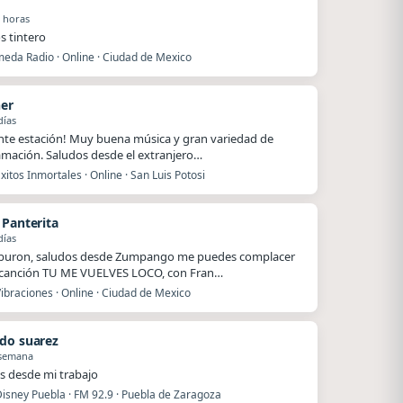
 horas
s tintero
eda Radio · Online · Ciudad de Mexico
ner
días
nte estación! Muy buena música y gran variedad de
mación. Saludos desde el extranjero…
xitos Inmortales · Online · San Luis Potosi
 Panterita
días
iburon, saludos desde Zumpango me puedes complacer
 canción TU ME VUELVES LOCO, con Fran…
ibraciones · Online · Ciudad de Mexico
do suarez
 semana
s desde mi trabajo
Disney Puebla · FM 92.9 · Puebla de Zaragoza