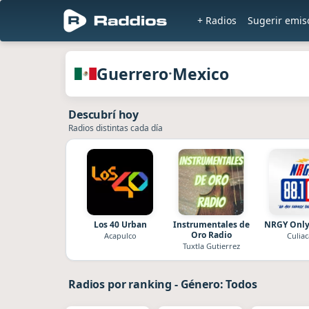
+ Radios
Sugerir emis
en Raddi
Radios de Guerrero · Mexico
Guerrero
Mexico
·
Descubrí hoy
Radios distintas cada día
Los 40 Urban
Instrumentales de
NRGY Only 
Oro Radio
Acapulco
Culia
Tuxtla Gutierrez
Radios por ranking
-
Género: Todos