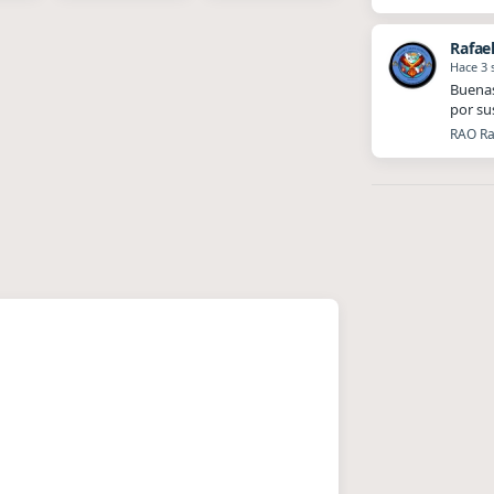
Rafae
Hace 3
Buenas
por su
RAO Ra