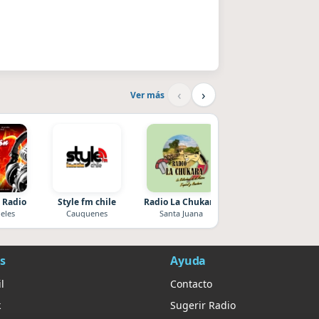
‹
›
Ver más
 Radio
Style fm chile
Radio La Chukara
La Ranchada
eles
Cauquenes
Santa Juana
Córdoba
s
Ayuda
l
Contacto
k
Sugerir Radio