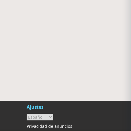
After One
Villanos Radio
Rosario
Villa Carlos Paz
Ajustes
Privacidad de anuncios