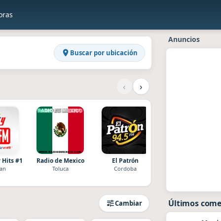
oras
os
Anuncios
Buscar por ubicación
‹
›
Hits #1
Radio de Mexico
El Patrón
La Popular IMER
can
Toluca
Cordoba
Cacahoatan
Últimos come
Cambiar