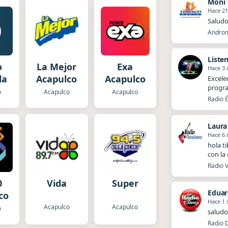
Moni
Hace 21
Saludo
Androm
Liste
o
La Mejor
Exa
Hace 3 
la
Acapulco
Acapulco
Excele
progra
o
Acapulco
Acapulco
Radio É
Laura
Hace 6 
hola t
con la
Radio V
0
Vida
Super
Eduar
co
Hace 1
Acapulco
Acapulco
o
saludo
Radio 