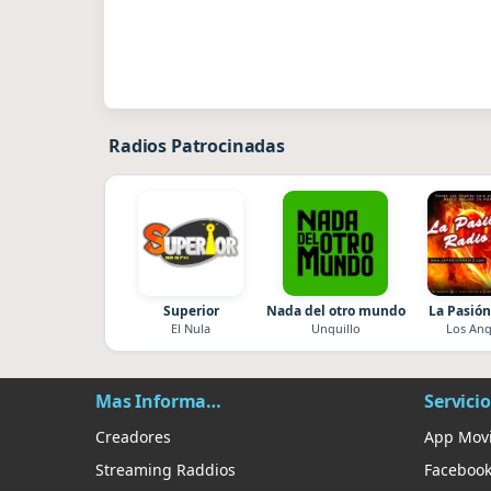
Radios Patrocinadas
Superior
Nada del otro mundo
La Pasión
El Nula
Unquillo
Los Ang
Mas Información
Servicio
Creadores
App Movi
Streaming Raddios
Faceboo