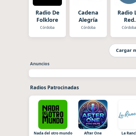
Radio De
Cadena
Radio 
Folklore
Alegría
Red
Córdo
Córdoba
Córdoba
Córdob
Cargar 
Anuncios
Radios Patrocinadas
Nada del otro mundo
After One
La Ran