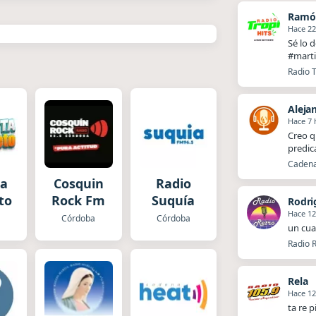
Ramó
Hace 2
Sé lo 
#marti
Radio T
Aleja
Hace 7 
Creo q
predic
Cadena 
ta
Cosquin
Radio
to
Rock Fm
Suquía
Rodri
Hace 12
a
Córdoba
Córdoba
un cua
Radio R
Rela
Hace 12
ta re p