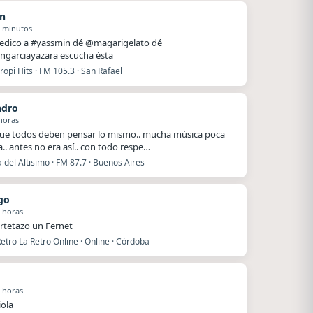
n
2 minutos
dedico a #yassmin dé @magarigelato dé
ngarciayazara escucha ésta
ropi Hits · FM 105.3 · San Rafael
ndro
horas
ue todos deben pensar lo mismo.. mucha música poca
a.. antes no era así.. con todo respe…
del Altisimo · FM 87.7 · Buenos Aires
go
 horas
rtetazo un Fernet
etro La Retro Online · Online · Córdoba
 horas
iola