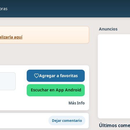
oras
Anuncios
lizarla aquí
Agregar a favoritas
Escuchar en App Android
Más Info
Dejar comentario
Últimos come