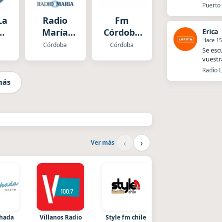
Puerto 
La
Radio
Fm
María
Córdoba
Erica
Hace 15
ba
Argentina
Cadena
a
Córdoba
Córdoba
Se esc
Heat
vuestr
Radio L
más
‹
›
Ver más
chada
Villanos Radio
Style fm chile
Radio La Chukara