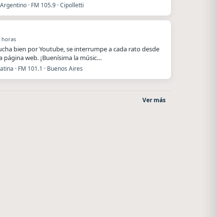
Argentino · FM 105.9 · Cipolletti
 horas
ucha bien por Youtube, se interrumpe a cada rato desde
a página web. ¡Buenísima la músic…
atina · FM 101.1 · Buenos Aires
Ver más
Superior
La Pasión Radio