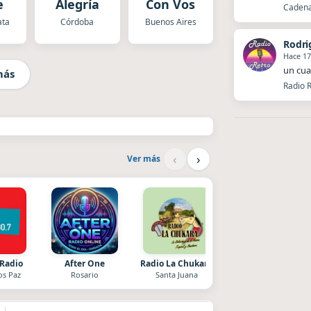
e
Alegría
Con Vos
Cadena 
ata
Córdoba
Buenos Aires
Rodri
Hace 17
un cua
más
Radio R
‹
›
Ver más
 Radio
After One
Radio La Chukara
Superior
os Paz
Rosario
Santa Juana
El Nula