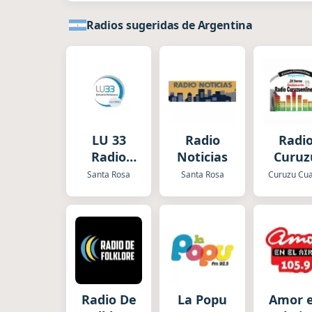
Radios sugeridas de Argentina
LU 33
Radio
Radi
Radio
Noticias
Curuz
Pampeana
Santa Rosa
Santa Rosa
Curuzu Cua
Radio De
La Popu
Amor 