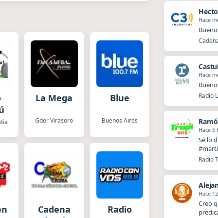
Hecto
Hace m
Buenos
Cadena
Castu
Hace m
Buenos
Radio 
o
La Mega
Blue
ú
Gdor Virasoro
Buenos Aires
Ramó
tia
Hace 5 
Sé lo 
#marti
Radio T
Aleja
Hace 12
Creo q
en
Cadena
Radio
predic