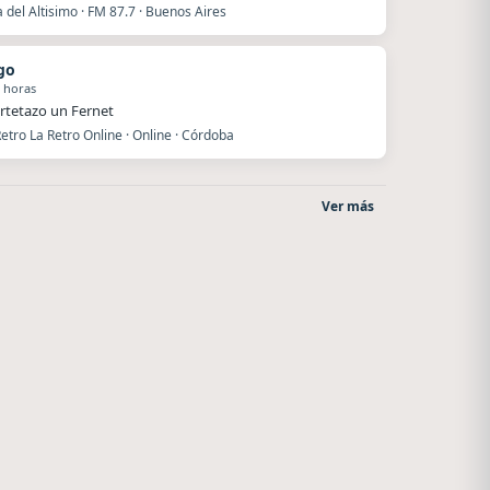
del Altisimo · FM 87.7 · Buenos Aires
go
 horas
rtetazo un Fernet
etro La Retro Online · Online · Córdoba
Ver más
La Pasión Radio
Style fm chile
Los Angeles
Cauquenes