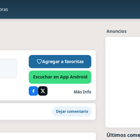
oras
Anuncios
Agregar a favoritas
Escuchar en App Android
Más Info
Dejar comentario
Últimos come