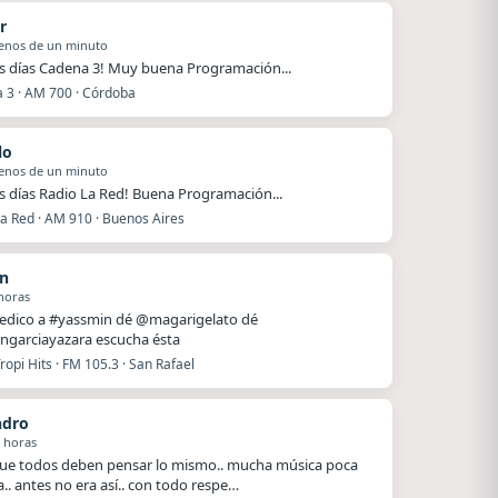
r
enos de un minuto
 días Cadena 3! Muy buena Programación...
 3 · AM 700 · Córdoba
lo
enos de un minuto
 días Radio La Red! Buena Programación...
La Red · AM 910 · Buenos Aires
n
horas
dedico a #yassmin dé @magarigelato dé
ngarciayazara escucha ésta
ropi Hits · FM 105.3 · San Rafael
ndro
 horas
ue todos deben pensar lo mismo.. mucha música poca
a.. antes no era así.. con todo respe…