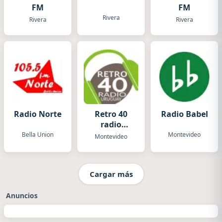
FM
FM
Rivera
Rivera
Rivera
Radio Norte
Retro 40
Radio Babel
radio
Uruguay
Bella Union
Montevideo
Montevideo
Cargar más
Anuncios