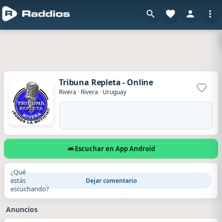
Tribuna Repleta - Online
Agrega
Rivera
·
Rivera
·
Uruguay
Escuchar en App Android
¿Qué
estás
Dejar comentario
escuchando?
Anuncios