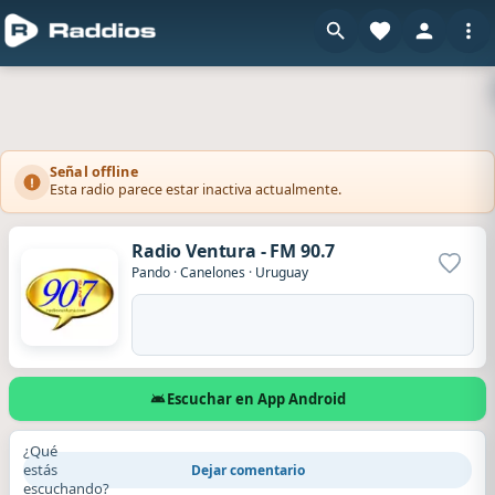
Señal offline
Esta radio parece estar inactiva actualmente.
Radio Ventura - FM 90.7
Agrega
Pando
·
Canelones
·
Uruguay
Escuchar en App Android
¿Qué
estás
Dejar comentario
escuchando?