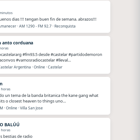
minutos
enos dias !!! tengan buen fin de semana. abrazos!!!
Amanecer · AM 1290 - FM 92.7 · Reconquista
 anto corduana
horas
castelararg #fm93.5 desde #castelar #partidodemoron
laconvos #vamosradiocastelar #lleval…
astelar Argentina · Online · Castelar
n
 horas
do un tema de la banda britanica the kane gang what
t its o closest heaven to things uno…
M · Online · Villa San Jose
O BALÚÚ
 horas
s bestias de radio