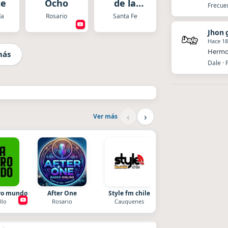
te
Ocho
de la
Frecue
Cumbia
da
Rosario
Santa Fe
Santafesina
Jhon 
Hace 18
Hermos
más
Dale · 
‹
›
Ver más
tro mundo
After One
Style fm chile
La Pasión Radio
llo
Rosario
Cauquenes
Los Angeles