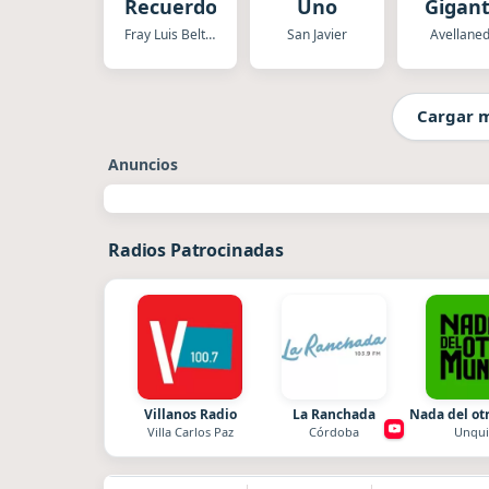
Recuerdos
Uno
Gigan
Fray Luis Beltran
San Javier
Avellane
Cargar 
Anuncios
Radios Patrocinadas
Villanos Radio
La Ranchada
Nada del o
Villa Carlos Paz
Córdoba
Unqui