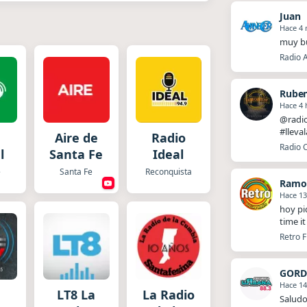
Juan
Hace 4 
muy bu
Radio 
Ruben
Hace 4 
@radio
#lleva
Aire de
Radio
Radio C
l
Santa Fe
Ideal
e
Santa Fe
Reconquista
Ramo
Hace 13
hoy pi
time i
Retro F
GORD
Hace 14
LT8 La
La Radio
Saludo