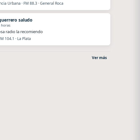
ncia Urbana · FM 88.3 · General Roca
guerrero saludo
 horas
a radio la recomiendo
FM 104.1 · La Plata
Ver más
Superior
Radio La Chukara
El Nula
Santa Juana